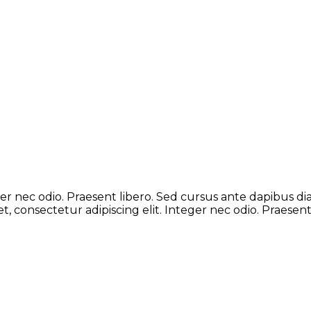
undhedsforsikring- og privatbehandling,
besøg vores priva
r nec odio. Praesent libero. Sed cursus ante dapibus di
t, consectetur adipiscing elit. Integer nec odio. Praesen