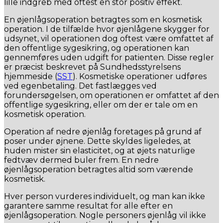
lille indgreb med oftest en stor positiv effekt.
En øjenlågsoperation betragtes som en kosmetisk
operation. I de tilfælde hvor øjenlågene skygger for
udsynet, vil operationen dog oftest være omfattet af
den offentlige sygesikring, og operationen kan
gennemføres uden udgift for patienten. Disse regler
er præcist beskrevet på Sundhedsstyrelsens
hjemmeside (
SST
). Kosmetiske operationer udføres
ved egenbetaling. Det fastlægges ved
forundersøgelsen, om operationen er omfattet af den
offentlige sygesikring, eller om der er tale om en
kosmetisk operation.
Operation af nedre øjenlåg foretages på grund af
poser under øjnene. Dette skyldes ligeledes, at
huden mister sin elasticitet, og at øjets naturlige
fedtvæv dermed buler frem. En nedre
øjenlågsoperation betragtes altid som værende
kosmetisk.
Hver person vurderes individuelt, og man kan ikke
garantere samme resultat for alle efter en
øjenlågsoperation. Nogle personers øjenlåg vil ikke