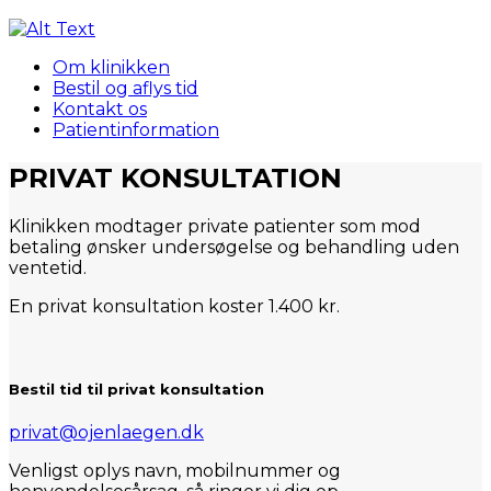
For sundhedsforsikring- og privatbehandling,
besøg vores privatklinik
Om klinikken
Bestil og aflys tid
Kontakt os
Patientinformation
PRIVAT KONSULTATION
Klinikken modtager private patienter som mod
betaling ønsker undersøgelse og behandling uden
ventetid.
En privat konsultation koster 1.400 kr.
Bestil tid til privat konsultation
privat@ojenlaegen.dk
Venligst oplys navn, mobilnummer og