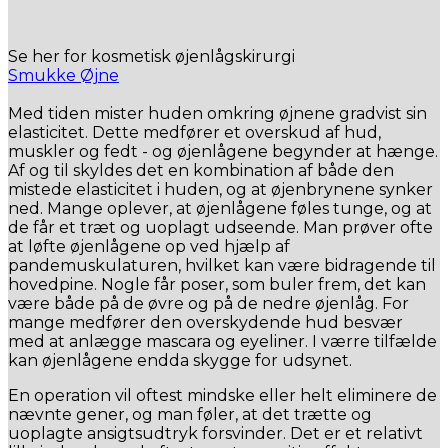
Se her for kosmetisk øjenlågskirurgi
Smukke Øjne
Med tiden mister huden omkring øjnene gradvist sin
elasticitet. Dette medfører et overskud af hud,
muskler og fedt - og øjenlågene begynder at hænge.
Af og til skyldes det en kombination af både den
mistede elasticitet i huden, og at øjenbrynene synker
ned. Mange oplever, at øjenlågene føles tunge, og at
de får et træt og uoplagt udseende. Man prøver ofte
at løfte øjenlågene op ved hjælp af
pandemuskulaturen, hvilket kan være bidragende til
hovedpine. Nogle får poser, som buler frem, det kan
være både på de øvre og på de nedre øjenlåg. For
mange medfører den overskydende hud besvær
med at anlægge mascara og eyeliner. I værre tilfælde
kan øjenlågene endda skygge for udsynet.
En operation vil oftest mindske eller helt eliminere de
nævnte gener, og man føler, at det trætte og
uoplagte ansigtsudtryk forsvinder. Det er et relativt