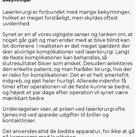
Laserkirurgi er forbundet med mange bekymringer,
hvilket er meget forståeligt, men skyldes oftest
uvidenhed.
Synet er en af vores vigtigste sanser og tanken om, at
noget går galt og man ender med at blive blind kan
let dominere. I realiteten er det meget sjældent der
sker alvorlige komplikationer ved laserkirurgi. Langt
de fleste komplikationer kan behandles, så
slutresultatet bliver som ønsket. Desuden selekteres
den enkelte patient, og man fraråder kirurgi, hvis der
er risiko for komplikationer. Det er et helt smertefrit
indgreb, og øjet heler hurtigt. Allerede indenfor få
timer efter operationen vil de fleste kunne se bedre,
og højest et par dage efter operation vil synet være
mærkbart bedre.
Undersøgelser viser, at prisen ved laserkirurgi ofte
tjenes ind ved sparede udgifter til briller og
kontaktlinser.
Der anvendes altid de bedste apparatur, for ikke at gå