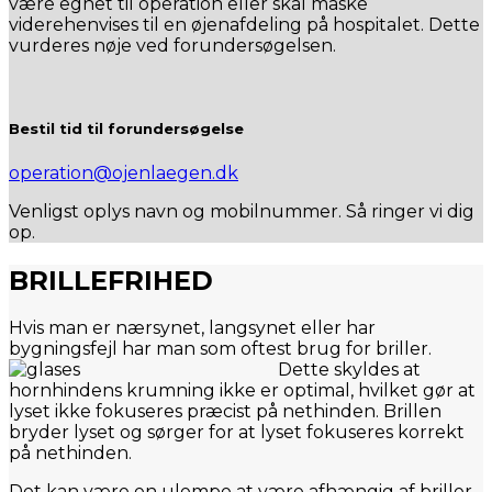
være egnet til operation eller skal måske
viderehenvises til en øjenafdeling på hospitalet. Dette
vurderes nøje ved forundersøgelsen.
Bestil tid til forundersøgelse
operation@ojenlaegen.dk
Venligst oplys navn og mobilnummer. Så ringer vi dig
op.
BRILLEFRIHED
Hvis man er nærsynet, langsynet eller har
bygningsfejl har man som oftest brug for briller.
Dette skyldes at
hornhindens krumning ikke er optimal, hvilket gør at
lyset ikke fokuseres præcist på nethinden. Brillen
bryder lyset og sørger for at lyset fokuseres korrekt
på nethinden.
Det kan være en ulempe at være afhængig af briller