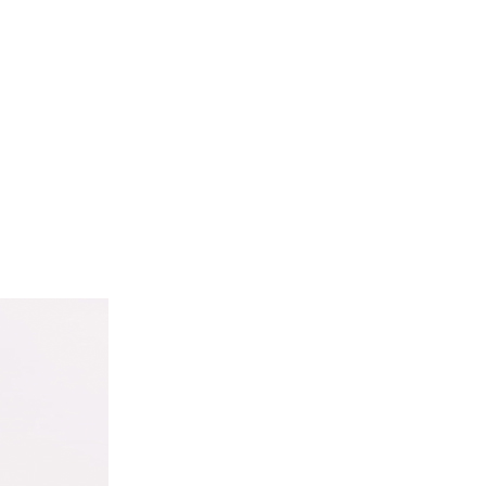
undhedsforsikring- og privatbehandling,
besøg vores priva